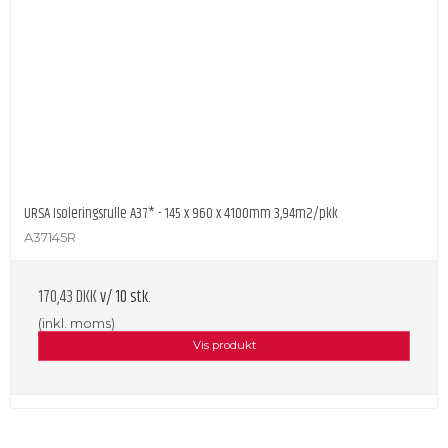
URSA Isoleringsrulle A37* - 145 x 960 x 4100mm 3,94m2/pkk
A37145R
170,43 DKK
v/ 10 stk.
(inkl. moms)
Vis produkt