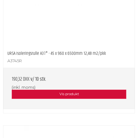
URSA Isoleringsrulle A37* - 45 x 960 x 6500mm 12,48 m2/pkk
A3745R
190,32 DKK
v/ 10 stk.
(inkl. moms)
Vis produkt