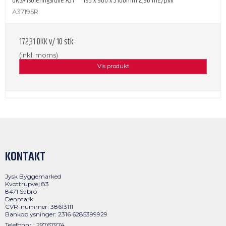
URSA Isoleringsrulle A37* - 195 x 960 x 3100mm 2,98 m2/pkk
A37195R
172,31 DKK
v/ 10 stk.
(inkl. moms)
Vis produkt
KONTAKT
Jysk Byggemarked
Kvottrupvej 83
8471 Sabro
Denmark
CVR-nummer: 38613111
Bankoplysninger: 2316 6285399929
Telefonnr.: 29767974