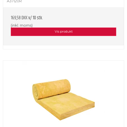
A37120R
169,58 DKK
v/ 10 stk.
(inkl. moms)
Vis produkt