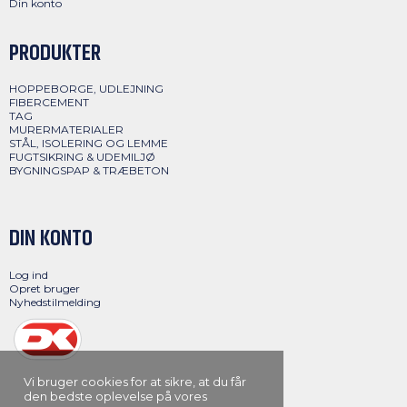
Din konto
PRODUKTER
HOPPEBORGE, UDLEJNING
FIBERCEMENT
TAG
MURERMATERIALER
STÅL, ISOLERING OG LEMME
FUGTSIKRING & UDEMILJØ
BYGNINGSPAP & TRÆBETON
DIN KONTO
Log ind
Opret bruger
Nyhedstilmelding
Vi bruger cookies for at sikre, at du får
den bedste oplevelse på vores