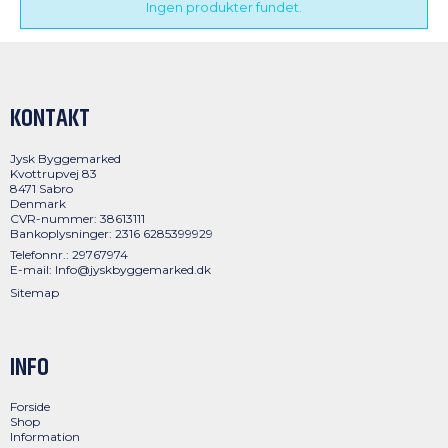
Ingen produkter fundet.
KONTAKT
Jysk Byggemarked
Kvottrupvej 83
8471 Sabro
Denmark
CVR-nummer: 38613111
Bankoplysninger: 2316 6285399929
Telefonnr.: 29767974
E-mail
:
Info@jyskbyggemarked.dk
Sitemap
INFO
Forside
Shop
Information