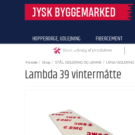
HOPPEBORGE, UDLEJNING
FIBERCEMENT
BYGNINGSPAP & TRÆBETON
Stort udvalg af produkter
Forside
/
Shop
/
STÅL, ISOLERING OG LEMME
/
URSA ISOLERING
Lambda 39 vintermåtte