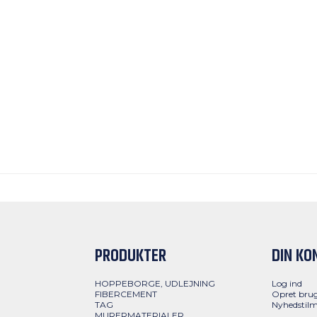
PRODUKTER
DIN KO
HOPPEBORGE, UDLEJNING
Log ind
FIBERCEMENT
Opret bru
TAG
Nyhedstilm
MURERMATERIALER