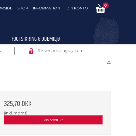
0
ORSIDE
SHOP
INFORMATION
DIN KONTO
FUGTSIKRING & UDEMILJØ
st
SIkker betalingssystem
325,70 DKK
(inkl. moms)
Vis produkt