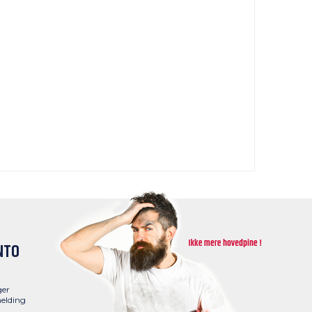
NTO
ger
elding