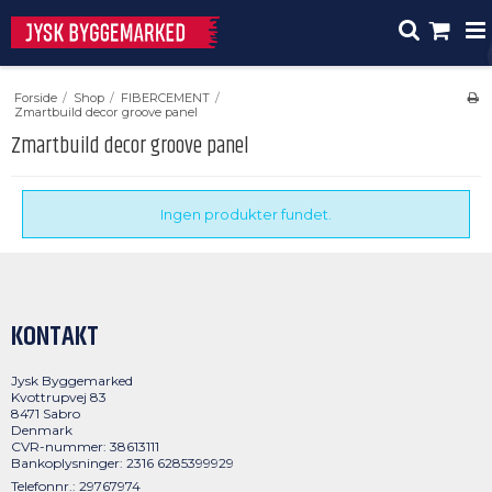
Forside
/
Shop
/
FIBERCEMENT
/
Zmartbuild decor groove panel
Zmartbuild decor groove panel
Ingen produkter fundet.
KONTAKT
Jysk Byggemarked
Kvottrupvej 83
8471 Sabro
Denmark
CVR-nummer: 38613111
Bankoplysninger: 2316 6285399929
Telefonnr.: 29767974