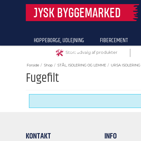
HOPPEBORGE, UDLEJNING
FIBERCEMENT
BYGNINGSPAP & TRÆBETON
Stort udvalg af produkter
Forside
/
Shop
/
STÅL, ISOLERING OG LEMME
/
URSA ISOLERING
Fugefilt
KONTAKT
INFO