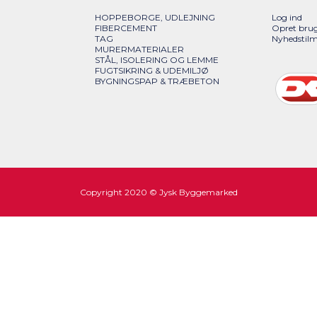
HOPPEBORGE, UDLEJNING
Log ind
FIBERCEMENT
Opret bru
TAG
Nyhedstilm
MURERMATERIALER
STÅL, ISOLERING OG LEMME
FUGTSIKRING & UDEMILJØ
BYGNINGSPAP & TRÆBETON
Copyright 2020 © Jysk Byggemarked