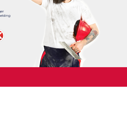
ger
elding