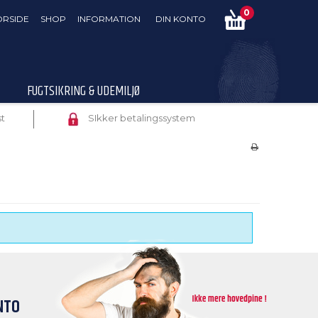
0
ORSIDE
SHOP
INFORMATION
DIN KONTO
FUGTSIKRING & UDEMILJØ
st
SIkker betalingssystem
NTO