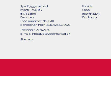
Jysk Byggemarked
Forside
Kvottrupvej 83
Shop
8471 Sabro
Information
Denmark
Din konto
CVR-nummer: 38613111
Bankoplysninger: 2316 6285399929
Telefonnr.: 29767974
E-mail
:
Info@jyskbyggemarked.dk
Sitemap