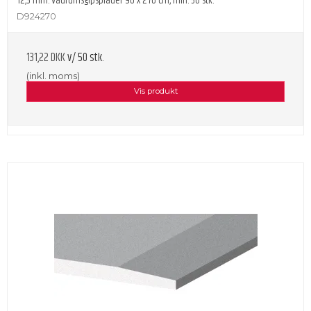
12,5 mm. Vådrumsgipsplader 90 x 270 cm, min. 50 stk.
D924270
131,22 DKK
v/ 50 stk.
(inkl. moms)
Vis produkt