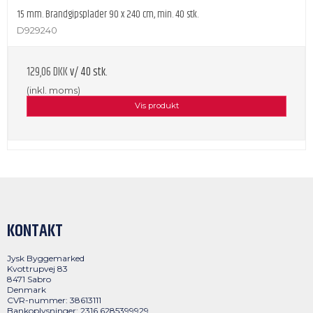
15 mm. Brandgipsplader 90 x 240 cm, min. 40 stk.
D929240
129,06 DKK
v/ 40 stk.
(inkl. moms)
Vis produkt
KONTAKT
Jysk Byggemarked
Kvottrupvej 83
8471 Sabro
Denmark
CVR-nummer: 38613111
Bankoplysninger: 2316 6285399929