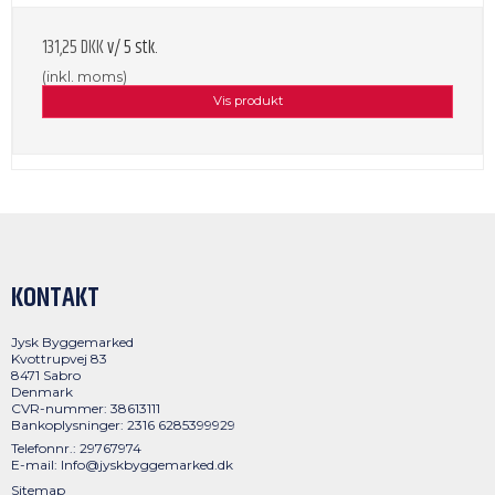
131,25 DKK
v/ 5 stk.
(inkl. moms)
Vis produkt
KONTAKT
Jysk Byggemarked
Kvottrupvej 83
8471 Sabro
Denmark
CVR-nummer: 38613111
Bankoplysninger: 2316 6285399929
Telefonnr.: 29767974
E-mail
:
Info@jyskbyggemarked.dk
Sitemap